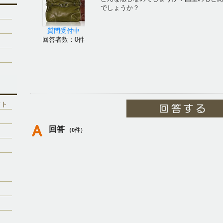
でしょうか？
質問受付中
回答者数：0件
フト
回答
（0件）