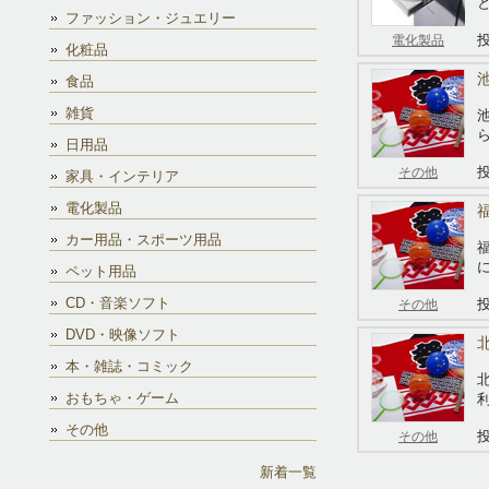
ファッション・ジュエリー
投
電化製品
化粧品
食品
雑貨
日用品
投
その他
家具・インテリア
電化製品
カー用品・スポーツ用品
ペット用品
CD・音楽ソフト
投
その他
DVD・映像ソフト
本・雑誌・コミック
おもちゃ・ゲーム
その他
投
その他
新着一覧