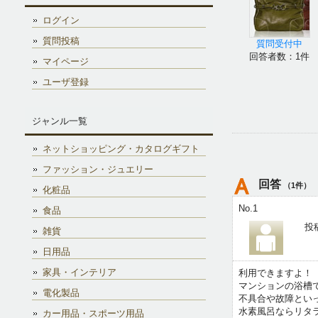
ログイン
質問投稿
質問受付中
回答者数：1件
マイページ
ユーザ登録
ジャンル一覧
ネットショッピング・カタログギフト
ファッション・ジュエリー
回答
（1件）
化粧品
No.1
食品
投稿
雑貨
日用品
家具・インテリア
利用できますよ！
マンションの浴槽
電化製品
不具合や故障とい
水素風呂ならリタ
カー用品・スポーツ用品